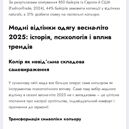
За результатами опитування 850 байєрів із Європи й США
(FashionTrade, 2024), 44% байєрів замовили колекції у відтінках
naturals, а 31% зробили ставку на пастельні кольори.
Модні відтінки одягу весна-літо
2025: історія, психологія і вплив
трендів
Колір як невід’ємна складова
самовираження
У сучасному світі мода все більше оперує саме кольором як
інструментом психологічного впливу. Саме тому вибір модного
відтінку в сезоні весна-літо 2025 не є випадковим – це цілісне
послання про настрої суспільства, індивідуальний комфорт і
прагнення до гармонії.
Трансформація символіки кольору