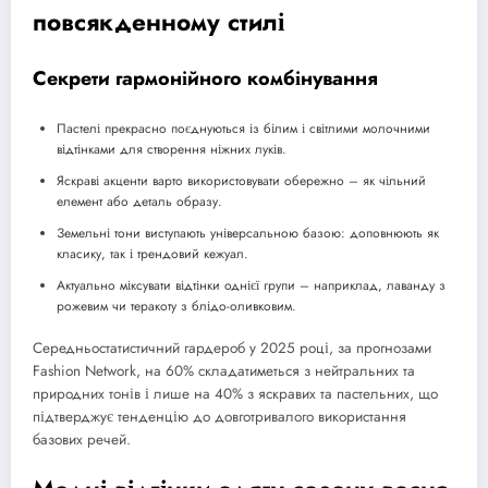
повсякденному стилі
Секрети гармонійного комбінування
Пастелі прекрасно поєднуються із білим і світлими молочними
відтінками для створення ніжних луків.
Яскраві акценти варто використовувати обережно – як чільний
елемент або деталь образу.
Земельні тони виступають універсальною базою: доповнюють як
класику, так і трендовий кежуал.
Актуально міксувати відтінки однієї групи – наприклад, лаванду з
рожевим чи теракоту з блідо-оливковим.
Середньостатистичний гардероб у 2025 році, за прогнозами
Fashion Network, на 60% складатиметься з нейтральних та
природних тонів і лише на 40% з яскравих та пастельних, що
підтверджує тенденцію до довготривалого використання
базових речей.