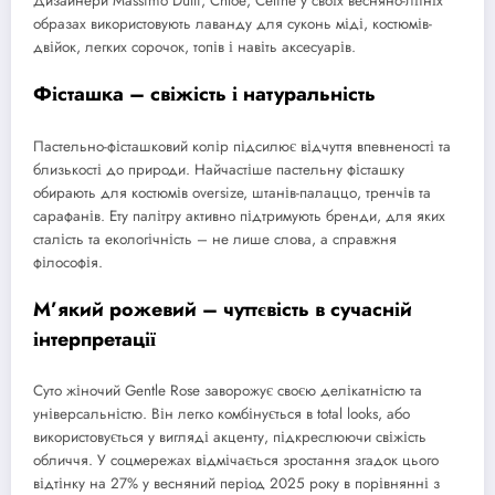
Дизайнери Massimo Dutti, Chloé, Celine у своїх весняно-літніх
образах використовують лаванду для суконь міді, костюмів-
двійок, легких сорочок, топів і навіть аксесуарів.
Фісташка – свіжість і натуральність
Пастельно-фісташковий колір підсилює відчуття впевненості та
близькості до природи. Найчастіше пастельну фісташку
обирають для костюмів oversize, штанів-палаццо, тренчів та
сарафанів. Ету палітру активно підтримують бренди, для яких
сталість та екологічність – не лише слова, а справжня
філософія.
М’який рожевий – чуттєвість в сучасній
інтерпретації
Суто жіночий Gentle Rose заворожує своєю делікатністю та
універсальністю. Він легко комбінується в total looks, або
використовується у вигляді акценту, підкреслюючи свіжість
обличчя. У соцмережах відмічається зростання згадок цього
відтінку на 27% у весняний період 2025 року в порівнянні з