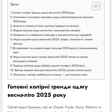
Зміст
Головні колірні тренди одягу весна-літо 2025 року
Статистика й експертні висновки щодо найпопулярніших відтінків
2025 року
Актуальні пастельні тони: відтінки природи та легкості
Яскраві відтінки моди весна-літо: максималізм настрою
Натуральні та нейтральні кольори у весняно-літньому гардеробі
Модні відтінки одягу весна-літо 2025: історія, психологія і вплив
трендів
Як ефективно поєднувати модні кольори 2025 року у повсякденному
стилі
Модні відтінки одягу сезону весна-літо 2025: вплив на ринки,
аксесуари та beauty
Поради стилістів щодо вибору модної палітри у 2025 році
Тренди модних кольорів весна-літо 2025 у різних стилях одягу
Висновки: палітра майбутнього сезону — для кожного своя
Головні колірні тренди одягу
весна-літо 2025 року
Світові модні будинки, такі як Chanel, Prada, Gucci, Balmain та