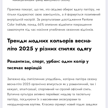
Практика показує, що тих, хто свідомо обирає вдалу палітру, не
тільки підкреслює свою зовнішність, а й формується позитивний
внутрішній настрій. За результатами дослідження Pantone
Color Institute, понад 66% опитаних відмітили покращення
самопочуття під час носіння улюблених сезонних відтінків.
Тренди модних кольорів весна-
літо 2025 у різних стилях одягу
Романтизм, спорт, урбан: один колір у
тисячах варіацій
Залежно від стилістичних уподобань, колірна палітра сезону
весна-літо 2025 органічно вписується як у романтичний, так і
кежуал, smart-casual, спортивний чи строгий офісний стиль.
Вулична культура активно переймає нюдову та пастельну
палітру, поєднуючи їх з масивними аксесуарами та
неординарним взуттям. Класика отримує новий подих завдяки