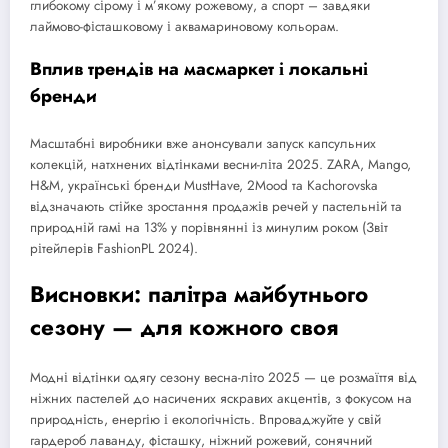
глибокому сірому і м’якому рожевому, а спорт – завдяки
лаймово-фісташковому і аквамариновому кольорам.
Вплив трендів на масмаркет і локальні
бренди
Масштабні виробники вже анонсували запуск капсульних
колекцій, натхнених відтінками весни-літа 2025. ZARA, Mango,
H&M, українські бренди MustHave, 2Mood та Kachorovska
відзначають стійке зростання продажів речей у пастельній та
природній гамі на 13% у порівнянні із минулим роком (Звіт
рітейлерів FashionPL 2024).
Висновки: палітра майбутнього
сезону — для кожного своя
Модні відтінки одягу сезону весна-літо 2025 — це розмаїття від
ніжних пастелей до насичених яскравих акцентів, з фокусом на
природність, енергію і екологічність. Впроваджуйте у свій
гардероб лаванду, фісташку, ніжний рожевий, сонячний