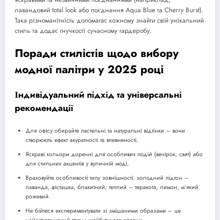
лавандовий total look або поєднання Aqua Blue та Cherry Burst).
Така різноманітність допомагає кожному знайти свій унікальний
стиль та додає гнучкості сучасному гардеробу.
Поради стилістів щодо вибору
модної палітри у 2025 році
Індивідуальний підхід та універсальні
рекомендації
Для офісу обирайте пастельні та натуральні відтінки – вони
створюють ефект акуратності та впевненості.
Яскраві кольори доречні для особливих подій (вечірок, свят) або
для стильних акцентів у вуличній моді.
Враховуйте особливості типу зовнішності: холодний підтон –
лаванда, фісташка, блакитний; теплий – теракота, лимон, м’який
рожевий.
Не бійтеся експериментувати зі змішаними образами – це
найактуальніший тренд майбутнього сезону.