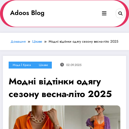
Перейти
до
Adoos Blog
вмісту
Домашня
Цікаве
Модні відтінки одягу сезону весна-літо 2025
Мода І Краса
Цікаве
02.09.2025
Модні відтінки одягу
сезону весна-літо 2025