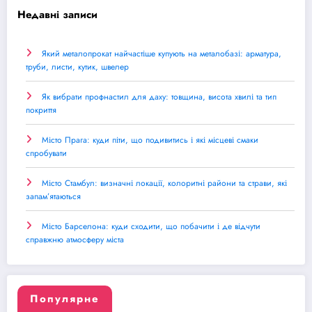
Недавні записи
Який металопрокат найчастіше купують на металобазі: арматура,
труби, листи, кутик, швелер
Як вибрати профнастил для даху: товщина, висота хвилі та тип
покриття
Місто Прага: куди піти, що подивитись і які місцеві смаки
спробувати
Місто Стамбул: визначні локації, колоритні райони та страви, які
запам’ятаються
Місто Барселона: куди сходити, що побачити і де відчути
справжню атмосферу міста
Популярне