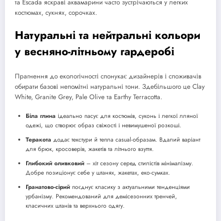
та Escada яскраві аквамарини часто зустрічаються у легких
костюмах, сукнях, сорочках.
Натуральні та нейтральні кольори
у весняно-літньому гардеробі
Прагнення до екологічності спонукає дизайнерів і споживачів
обирати базові непомітні натуральні тони. Здебільшого це Clay
White, Granite Grey, Pale Olive та Earthy Terracotta.
Біла глина
ідеально пасує для костюмів, суконь і легкої лляної
одежі, що створює образ свіжості і невимушеної розкоші.
Теракота
додає текстури й тепла casual-образам. Вдалий варіант
для брюк, кросоверів, жакетів та літнього взуття.
Глибокий оливковий
– хіт сезону серед стилістів мінімалізму.
Добре позиціонує себе у штанях, жакетах, еко-сумках.
Гранатово-сірий
поєднує класику з актуальними тенденціями
урбанізму. Рекомендований для демісезонних тренчей,
класичних штанів та верхнього одягу.