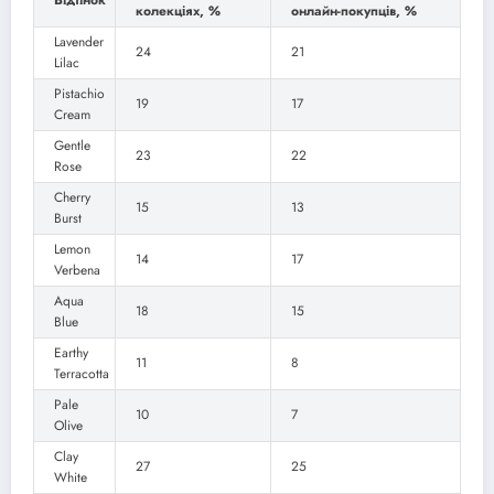
колекціях, %
онлайн-покупців, %
Lavender
24
21
Lilac
Pistachio
19
17
Cream
Gentle
23
22
Rose
Cherry
15
13
Burst
Lemon
14
17
Verbena
Aqua
18
15
Blue
Earthy
11
8
Terracotta
Pale
10
7
Olive
Clay
27
25
White