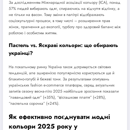
За дослідженням Міжнародної асоціації кольору (ICA), понад
57% людей вибирають одяг, спираючись на відчуття відтінку, а
не тільки на фасон. Тому зміни в палітрі відображають
соціокультурні процеси, в тому числі – розширення прав
жінок, прагнення до екології, турботу про здоровий баланс між
роботою і особистим життям.
Пастель vs. Яскраві кольори: що обирають
українці?
На локальному ринку Україна також дотримується світових
тенденцій, але зширенією популярністю користуються ще й
блакитно-голубі й бежеві тони. За результатами опитувань
українських fashion e-commerce платформ, серед актуальних
запитів сезону весна-літо 2025 найбільше зростання показали
“лавандовий одяг” (+35%), “фісташкове плаття” (+28%),
“пастельна сорочка” (+24%).
Як ефективно поєднувати модні
кольори 2025 року у