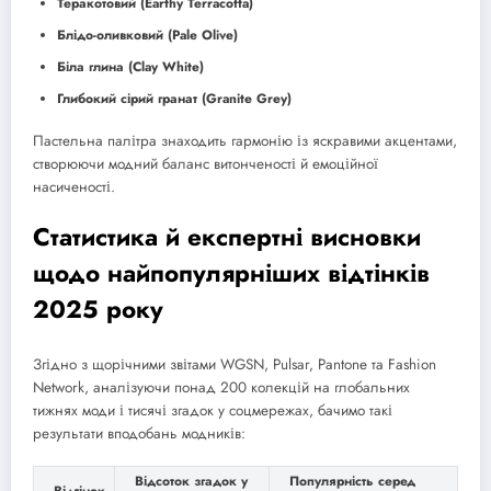
Теракотовий (Earthy Terracotta)
Блідо-оливковий (Pale Olive)
Біла глина (Clay White)
Глибокий сірий гранат (Granite Grey)
Пастельна палітра знаходить гармонію із яскравими акцентами,
створюючи модний баланс витонченості й емоційної
насиченості.
Статистика й експертні висновки
щодо найпопулярніших відтінків
2025 року
Згідно з щорічними звітами WGSN, Pulsar, Pantone та Fashion
Network, аналізуючи понад 200 колекцій на глобальних
тижнях моди і тисячі згадок у соцмережах, бачимо такі
результати вподобань модників:
Відсоток згадок у
Популярність серед
Відтінок