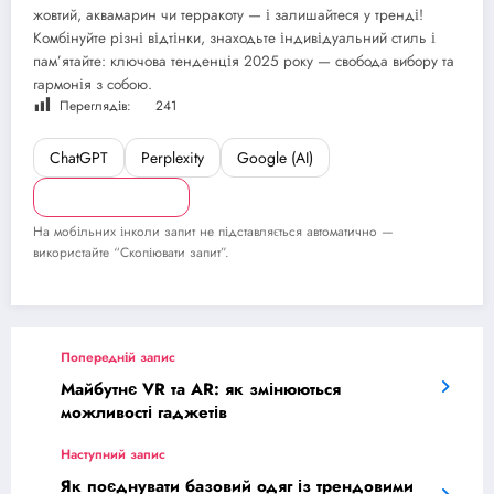
жовтий, аквамарин чи терракоту — і залишайтеся у тренді!
Комбінуйте різні відтінки, знаходьте індивідуальний стиль і
пам’ятайте: ключова тенденція 2025 року — свобода вибору та
гармонія з собою.
Переглядів:
241
ChatGPT
Perplexity
Google (AI)
Скопіювати запит
На мобільних інколи запит не підставляється автоматично —
використайте “Скопіювати запит”.
Попередній запис
Майбутнє VR та AR: як змінюються
можливості гаджетів
Наступний запис
Як поєднувати базовий одяг із трендовими