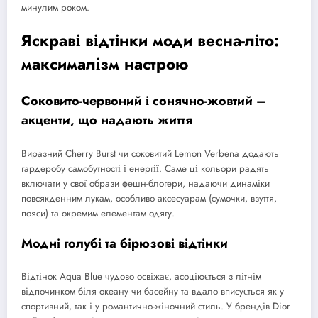
минулим роком.
Яскраві відтінки моди весна-літо:
максималізм настрою
Соковито-червоний і сонячно-жовтий –
акценти, що надають життя
Виразний Cherry Burst чи соковитий Lemon Verbena додають
гардеробу самобутності і енергії. Саме ці кольори радять
включати у свої образи фешн-блогери, надаючи динаміки
повсякденним лукам, особливо аксесуарам (сумочки, взуття,
пояси) та окремим елементам одягу.
Модні голубі та бірюзові відтінки
Відтінок Aqua Blue чудово освіжає, асоціюється з літнім
відпочинком біля океану чи басейну та вдало вписується як у
спортивний, так і у романтично-жіночний стиль. У брендів Dior