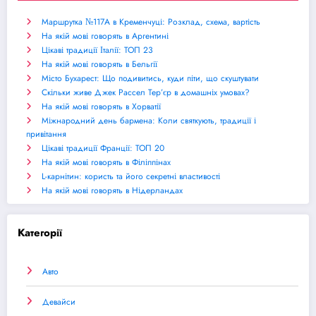
Маршрутка №117А в Кременчуці: Розклад, схема, вартість
На якій мові говорять в Аргентині
Цікаві традиції Італії: ТОП 23
На якій мові говорять в Бельгії
Місто Бухарест: Що подивитись, куди піти, що скуштувати
Скільки живе Джек Рассел Тер’єр в домашніх умовах?
На якій мові говорять в Хорватії
Міжнародний день бармена: Коли святкують, традиції і
привітання
Цікаві традиції Франції: ТОП 20
На якій мові говорять в Філіппінах
L-карнітин: користь та його секретні властивості
На якій мові говорять в Нідерландах
Категорії
Авто
Девайси