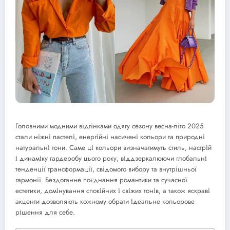
Головними модними відтінками одягу сезону весна-літо 2025
стали ніжні пастелі, енергійні насичені кольори та природні
натуральні тони. Саме ці кольори визначатимуть стиль, настрій
і динаміку гардеробу цього року, віддзеркалюючи глобальні
тенденції трансформації, свідомого вибору та внутрішньої
гармонії. Бездоганне поєднання романтики та сучасної
естетики, домінування спокійних і свіжих тонів, а також яскраві
акценти дозволяють кожному обрати ідеальне кольорове
рішення для себе.