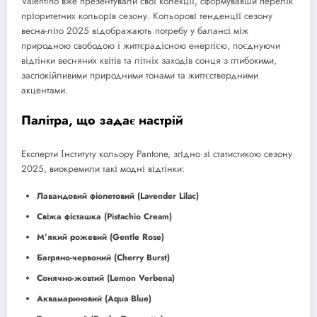
Valentino вже презентували свої колекції, сформувавши перелік
пріоритетних кольорів сезону. Кольорові тенденції сезону
весна-літо 2025 відображають потребу у балансі між
природною свободою і життєрадісною енергією, поєднуючи
відтінки весняних квітів та літніх заходів сонця з глибокими,
заспокійливими природними тонами та життєствердними
акцентами.
Палітра, що задає настрій
Експерти Інституту кольору Pantone, згідно зі статистикою сезону
2025, виокремили такі модні відтінки:
Лавандовий фіолетовий (Lavender Lilac)
Свіжа фісташка (Pistachio Cream)
М’який рожевий (Gentle Rose)
Багряно-червоний (Cherry Burst)
Сонячно-жовтий (Lemon Verbena)
Аквамариновий (Aqua Blue)