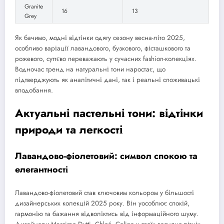
Granite
16
13
Grey
Як бачимо, модні відтінки одягу сезону весна-літо 2025,
особливо варіації лавандового, бузкового, фісташкового та
рожевого, суттєво переважають у сучасних fashion-колекціях.
Водночас тренд на натуральні тони наростає, що
підтверджують як аналітичні дані, так і реальні споживацькі
вподобання.
Актуальні пастельні тони: відтінки
природи та легкості
Лавандово-фіолетовий: символ спокою та
елегантності
Лавандово-фіолетовий став ключовим кольором у більшості
дизайнерських колекцій 2025 року. Він уособлює спокій,
гармонію та бажання відволіктись від інформаційного шуму.