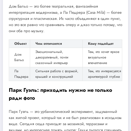
Дом Бальо — это более театральная, фантазийная
интерпретация модернизма, а Ла Педрера (Casa Milà) — более
структурная и пластическая. Их часто объединяют в один пункт,
но это все равно что сравнивать оперу и джаз только потому, что
они оба про музыку.
Объект
Чем отличается
Кому подойдет
Эмоциональный,
Тем, кто хочет яркое
Дом
декоративный, почти
визуальное
Бальо
сказочный интерьер
впечатление
Ла
Сильная работа с формой,
Тем, кто интересуется
Педрера
крышей и конструкцией
архитектурой глубже
Парк Гуэль: приходить нужно не только
ради фото
Парк Гуэль — это урбанистический эксперимент, задуманный
как жилой проект, который так и не был реализован в исходном
виде. Сегодня сюда приходят за мозаикой, террасами и
видами, но интереснее понять другое: Гауди пытался соединить