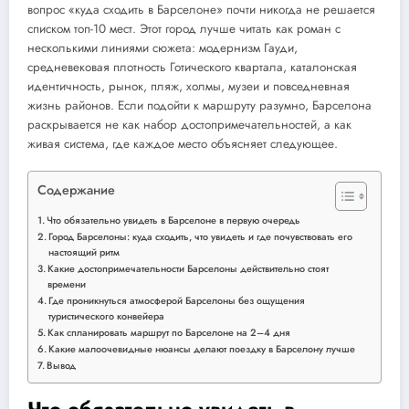
вопрос «куда сходить в Барселоне» почти никогда не решается
списком топ-10 мест. Этот город лучше читать как роман с
несколькими линиями сюжета: модернизм Гауди,
средневековая плотность Готического квартала, каталонская
идентичность, рынок, пляж, холмы, музеи и повседневная
жизнь районов. Если подойти к маршруту разумно, Барселона
раскрывается не как набор достопримечательностей, а как
живая система, где каждое место объясняет следующее.
Содержание
Что обязательно увидеть в Барселоне в первую очередь
Город Барселоны: куда сходить, что увидеть и где почувствовать его
настоящий ритм
Какие достопримечательности Барселоны действительно стоят
времени
Где проникнуться атмосферой Барселоны без ощущения
туристического конвейера
Как спланировать маршрут по Барселоне на 2–4 дня
Какие малоочевидные нюансы делают поездку в Барселону лучше
Вывод
Что обязательно увидеть в