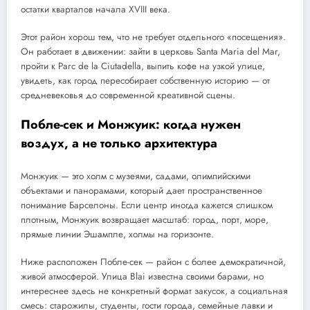
остатки кварталов начала XVIII века.
Этот район хорош тем, что не требует отдельного «посещения».
Он работает в движении: зайти в церковь Santa Maria del Mar,
пройти к Parc de la Ciutadella, выпить кофе на узкой улице,
увидеть, как город пересобирает собственную историю — от
средневековья до современной креативной сцены.
Побле-сек и Монжуик: когда нужен
воздух, а не только архитектура
Монжуик — это холм с музеями, садами, олимпийскими
объектами и панорамами, который дает пространственное
понимание Барселоны. Если центр иногда кажется слишком
плотным, Монжуик возвращает масштаб: город, порт, море,
прямые линии Эшампле, холмы на горизонте.
Ниже расположен Побле-сек — район с более демократичной,
живой атмосферой. Улица Blai известна своими барами, но
интереснее здесь не конкретный формат закусок, а социальная
смесь: старожилы, студенты, гости города, семейные лавки и