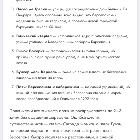
Пасео де Грасия
— улица, где сосредоточены Дом Бальо и Ла
Педрера. Здесь особенно ясно видно, что барселонский
модернизм был не капризом, а проектом новой городской
буржуазии начала XX века.
Готический квартал
— историческое ядро с римскими следами,
узкими улицами и Кафедральным собором Барселоны.
Рынок Бокерия
— гастрономическая витрина города, но
приходить сюда лучше рано утром, а не в пик туристического
потока.
Бункер дель Кармель
— одна из самых известных бесплатных
панорамных точек на город.
Пляж Барселонета и набережная
— не самый уединенный, но
важный для понимания того, как Барселона связана с морем
после преобразований к Олимпиаде 1992 года.
Практически все эти места логично распределяются по 2–3
дням без ощущения марафона. Ошибка многих
путешественников — ставить Саграда Фамилию, парк Гуэль,
Готический квартал и пляж в один день. В реальности
Барселона быстро утомляет не расстояниями, а сменой