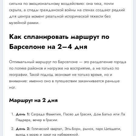
сильна по эмоциональному воздействию: она тиха, почти
скрыта, а следы гражданской войны на стенах создают редкий
для центра момент реальной исторической тяжести без
музейной рамки.
Как спланировать маршрут по
Барселоне на 2–4 дня
Оптимальный маршрут по Барселоне — это разделение города
по логике районов и нагрузке на восприятие, а не только по
географии. Такой подход экономит не только время, но и
внимание: именно оно в путешествии заканчивается раньше
ног.
Маршрут на 2 дня
День 1:
Саграда Фамилия, Пасео де Грасия, Дом Бальо или Ла
Педрера, вечер в Грасии.
День 2:
Готический квартал, Эль-Борн, рынок, парк Цитадели,
выход к морю и закат на набережной.