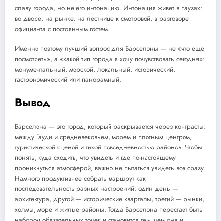
славу города, но не его интонацию. Интонация живет в паузах:
во дворе, на рынке, на лестнице к смотровой, в разговоре
официанта с постоянным гостем.
Именно поэтому лучший вопрос для Барселоны — не «что еще
посмотреть», а «какой тип города я хочу почувствовать сегодня»:
монументальный, морской, локальный, исторический,
гастрономический или панорамный.
Вывод
Барселона — это город, который раскрывается через контрасты:
между Гауди и средневековьем, морем и плотным центром,
туристической сценой и тихой повседневностью районов. Чтобы
понять, куда сходить, что увидеть и где по-настоящему
проникнуться атмосферой, важно не пытаться увидеть все сразу.
Намного продуктивнее собрать маршрут как
последовательность разных настроений: один день —
архитектура, другой — исторические кварталы, третий — рынки,
холмы, море и жилые районы. Тогда Барселона перестает быть
набором обязательных точек и становится тем, чем она и