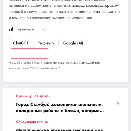
является на самом деле: сложным, живым, красивым городом,
который запоминается не только достопримечательностями, но
и тем, как он заставляет смотреть внимательнее.
Переглядів:
175
ChatGPT
Perplexity
Google (AI)
Скопіювати запит
На мобільних інколи запит не підставляється автоматично —
використайте “Скопіювати запит”.
Предыдущая запись
Город Стамбул: достопримечательности,
колоритные районы и блюда, которые
запомнятся
Следующая запись
Металлические архивные стеллажи для